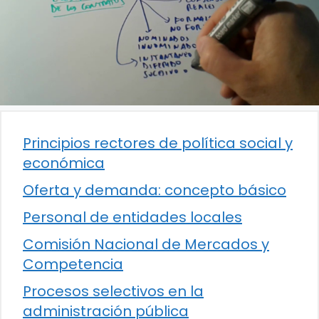
Principios rectores de política social y
económica
Oferta y demanda: concepto básico
Personal de entidades locales
Comisión Nacional de Mercados y
Competencia
Procesos selectivos en la
administración pública