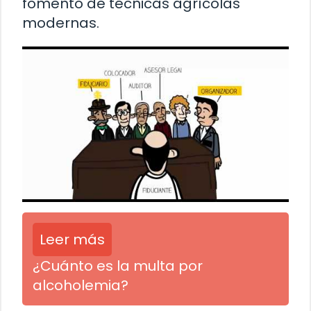
fomento de técnicas agrícolas
modernas.
Leer más
¿Cuánto es la multa por
alcoholemia?