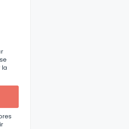
ar
 se
 la
ores
ir