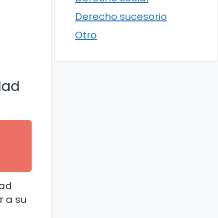
Derecho sucesorio
Otro
dad
dad
r a su