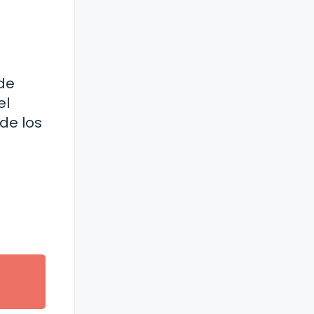
ede
el
 de los