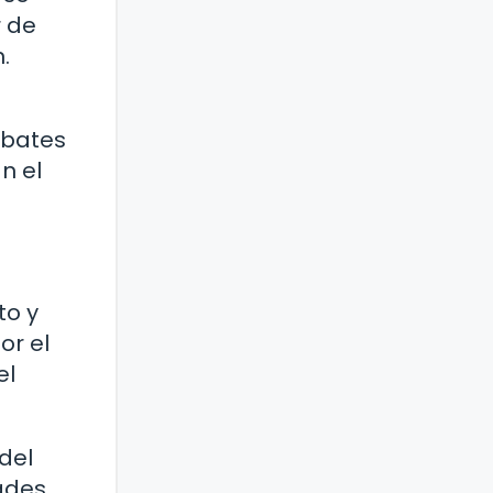
r de
.
ebates
n el
to y
or el
el
del
ades