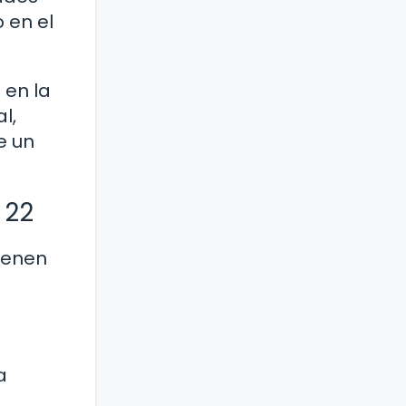
o en el
 en la
l,
e un
 22
tienen
a