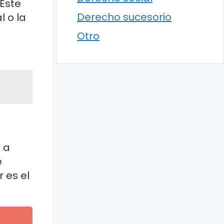
 Este
Derecho sucesorio
 o la
Otro
 a
e
 es el