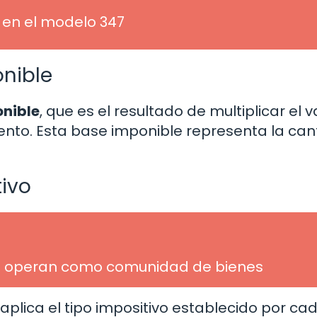
 en el modelo 347
onible
onible
, que es el resultado de multiplicar el v
mento. Esta base imponible representa la ca
tivo
e operan como comunidad de bienes
e aplica el tipo impositivo establecido por ca