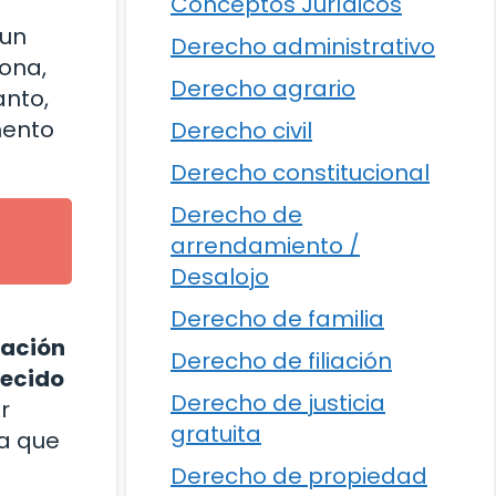
Conceptos Jurídicos
 un
Derecho administrativo
zona,
Derecho agrario
anto,
mento
Derecho civil
Derecho constitucional
Derecho de
arrendamiento /
Desalojo
Derecho de familia
ración
Derecho de filiación
lecido
Derecho de justicia
r
gratuita
ya que
Derecho de propiedad