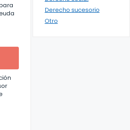
 para
Derecho sucesorio
deuda
Otro
ción
sor
e