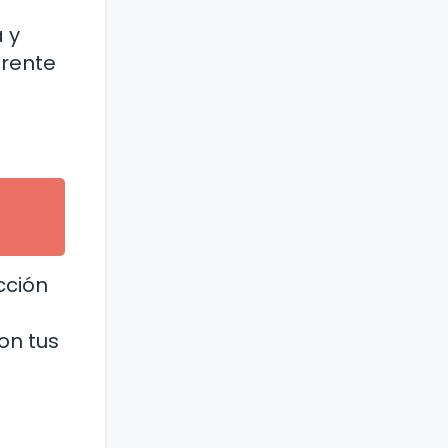
 y
frente
cción
on tus