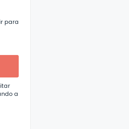
ir para
itar
ando a