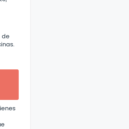
e de
cinas.
tienes
ue