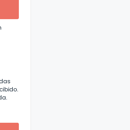
n
udas
ibido.
da.