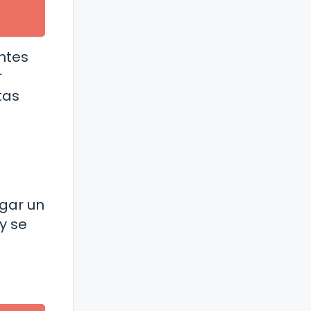
ntes
r
tas
gar un
y se