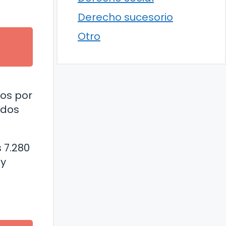
Derecho sucesorio
Otro
ios por
ados
 7.280
 y