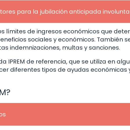
ores para la jubilación anticipada involunta
r los límites de ingresos económicos que det
neficios sociales y económicos. También s
ertas indemnizaciones, multas y sanciones.
a IPREM de referencia, que se utiliza en alg
r diferentes tipos de ayudas económicas 
EM?
os