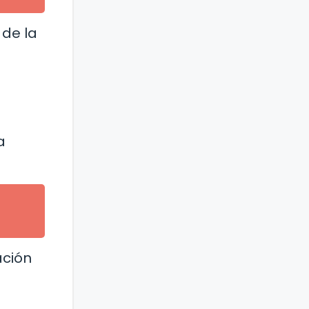
 de la
a
ación