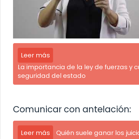
Leer más
La importancia de la ley de fuerzas y 
seguridad del estado
Comunicar con antelación:
Leer más
Quién suele ganar los juic