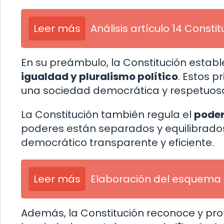
Leer más
Análisis artículo 14 Consti
En su preámbulo, la Constitución establ
igualdad y pluralismo político
. Estos p
una sociedad democrática y respetuosa 
La Constitución también regula el
poder 
poderes están separados y equilibrados
democrático transparente y eficiente.
Leer más
Elaboración del esquema d
Además, la Constitución reconoce y pro