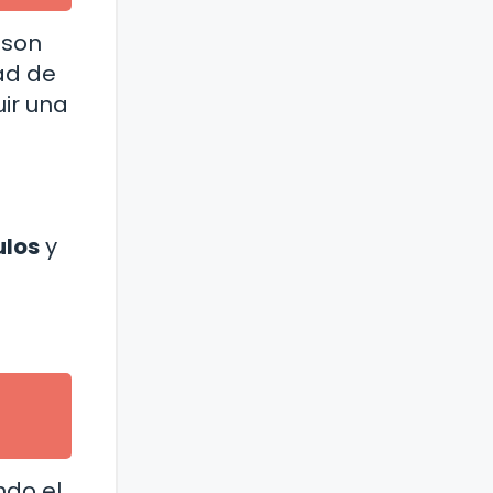
 son
ad de
ir una
ulos
y
ndo el