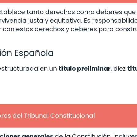
establece tanto derechos como deberes que
vencia justa y equitativa. Es responsabilid
r con estos derechos y deberes para constru
ción Española
estructurada en un
título preliminar
, diez
tít
os del Tribunal Constitucional
iciones generales
de la Constitución, incluye