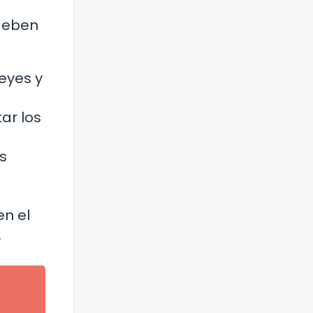
 deben
eyes y
ar los
s
en el
.