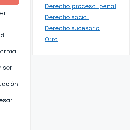
Derecho procesal penal
er
Derecho social
Derecho sucesorio
ad
Otro
 forma
n ser
cación
esar