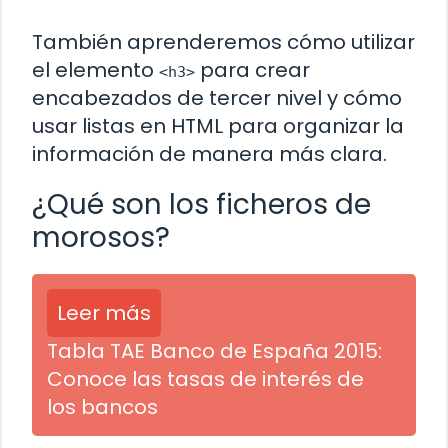
También aprenderemos cómo utilizar
el elemento
para crear
<h3>
encabezados de tercer nivel y cómo
usar listas en HTML para organizar la
información de manera más clara.
¿Qué son los ficheros de
morosos?
Leer más
Tabla TAE Banco de España 2015:
Conoce las tasas de interés de
los bancos