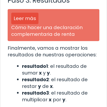
Paso 3: Resultados
Leer más
Cómo hacer una declaración
complementaria de renta
Finalmente, vamos a mostrar los
resultados de nuestras operaciones:
resultado1
: el resultado de
sumar
x
y
y
.
resultado2
: el resultado de
restar
y
de
x
.
resultado3
: el resultado de
multiplicar
x
por
y
.