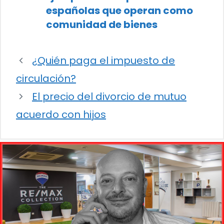
españolas que operan como
comunidad de bienes
¿Quién paga el impuesto de
circulación?
El precio del divorcio de mutuo
acuerdo con hijos