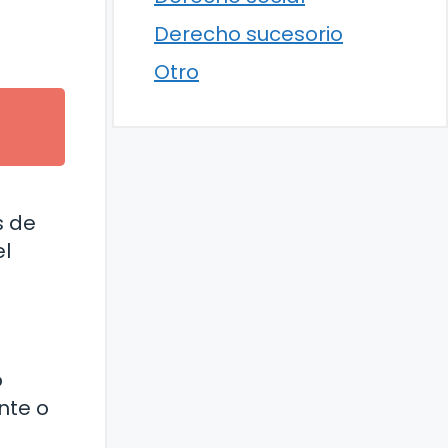
Derecho sucesorio
Otro
s de
el
o
nte o