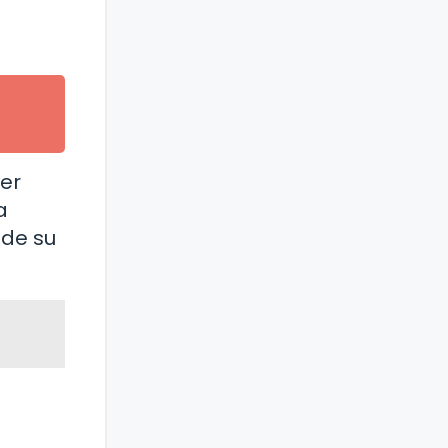
er
a
 de su